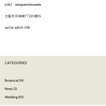
LULI
uniqueristorante
大阪市
天神橋1丁目13番15
tel:
06-6809-1718
CATEGORIES
Botanical
(14)
News
(2)
Wedding
(83)