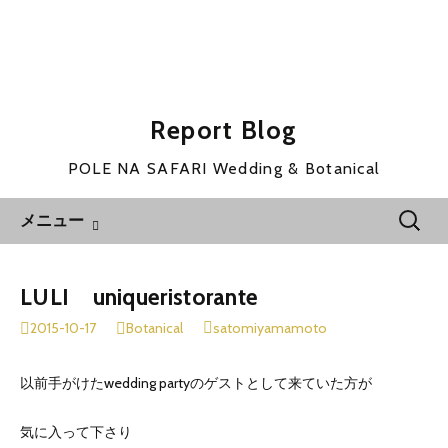
Report Blog
POLE NA SAFARI Wedding & Botanical
コ
検
メニュー
ン
索:
テ
ン
LULI uniqueristorante
ツ
2015-10-17
Botanical
satomiyamamoto
へ
移
以前手がけたwedding partyのゲストとして来ていた方が
動
気に入って下さり