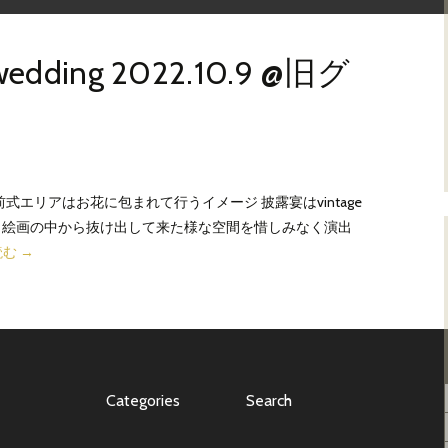
l wedding 2022.10.9 @旧グ
式エリアはお花に包まれて行うイメージ 披露宴はvintage
く絵画の中から抜け出して来た様な空間を惜しみなく演出
読む
Daiki
→
and
Kohal
wedding
2022.10.9
@
Categories
Search
旧
グ