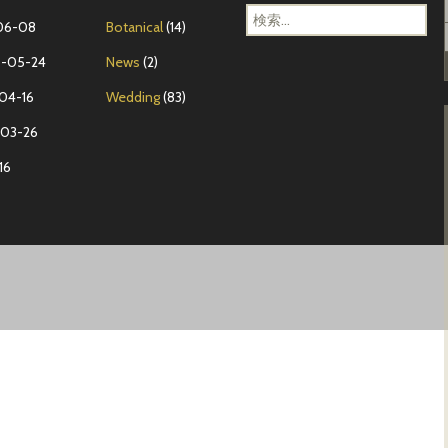
ッ
検
06-08
Botanical
(14)
ゲ
索
ン
:
-05-24
News
(2)
ハ
04-16
Wedding
(83)
イ
ム
03-26
邸
16
.