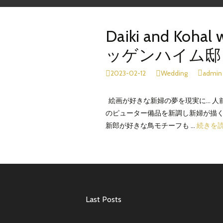
へ
移
Daiki and Koha
動
ッゲンハイム邸
2023-02-12
Wedding
admin
絵画が好きな新婦の夢を現実に… 人前
のピューター備品を新調し新婦が描
新郎が好きな鳥モチーフも …
続きを
Last Posts