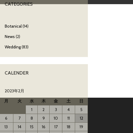
CATEGORIES
Botanical
(14)
News
(2)
Wedding
(83)
CALENDER
2023年2月
月
火
水
木
金
土
日
1
2
3
4
5
6
7
8
9
10
11
12
13
14
15
16
17
18
19