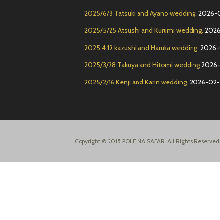
2025/6/8 Tatsuki and Ayano wedding.
2026-
2025/5/25 Atsushi and Kurumi wedding.
2026
2025.4.19 kazushi and Haruka wedding.
2026-
2025/3/28 Takuya and Hitomi wedding
2026-
2025/2/16 Kenji and Karin wedding.
2026-02-
Copyright © 2015 POLE NA SAFARI All Rights Reserved