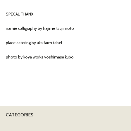
SPECAL THANX
namie calligraphy by hajime tsujimoto
place catering by uka farm tabel
photo by koya works yoshimasa kubo
CATEGORIES