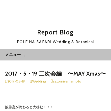
Report Blog
POLE NA SAFARI Wedding & Botanical
コ
検
メニュー
ン
索:
テ
ン
2017・5・19 二次会編 〜MAY Xmas〜
ツ
2017-05-19
Wedding
satomiyamamoto
へ
移
動
披露宴が終わると大移動！！！